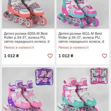
Дитячі ролики 6056-М Best
Дитячі ролики 4611-М Best
Roller р.34-37, колеса PU,
Roller р.34-37, колеса PU,
світло переднього колеса, d
світло переднього колеса, d
коліщатка — 7 см роликові
коліщатка — 7 см роликові
Немає в наявності
Немає в наявності
ковзани
ковзани
1 012
1 012
₴
₴