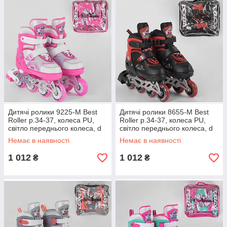
Дитячі ролики 9225-М Best
Дитячі ролики 8655-М Best
Roller р.34-37, колеса PU,
Roller р.34-37, колеса PU,
світло переднього колеса, d
світло переднього колеса, d
коліщатка — 7 см роликові
коліщатка — 7 см роликові
Немає в наявності
Немає в наявності
ковзани
ковзани
1 012
1 012
₴
₴