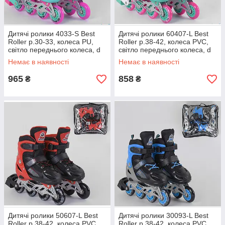
Дитячі ролики 4033-S Best
Дитячі ролики 60407-L Best
Roller р.30-33, колеса PU,
Roller р.38-42, колеса PVC,
світло переднього колеса, d
світло переднього колеса, d
коліс 6,5 см роликові ковзани
коліс 7 см роликові ковзани
Немає в наявності
Немає в наявності
965
858
₴
₴
Дитячі ролики 50607-L Best
Дитячі ролики 30093-L Best
Roller р.38-42, колеса PVC,
Roller р.38-42, колеса PVC,