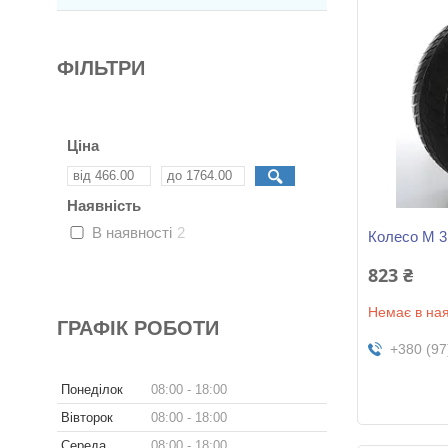
ФІЛЬТРИ
Ціна
Наявність
В наявності
2
Колесо M 
823 ₴
Немає в ная
ГРАФІК РОБОТИ
+380 (97
Понеділок
08:00
18:00
Вівторок
08:00
18:00
Середа
08:00
18:00