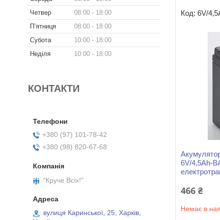
Четвер
08:00
18:00
6V/4,
Пʼятниця
08:00
18:00
Субота
10:00
18:00
Неділя
10:00
18:00
КОНТАКТИ
+380 (97) 101-78-42
+380 (98) 820-67-68
Акумулято
6V/4,5Ah-B
електротра
"Круче Всіх!"
466 ₴
Немає в ная
вулиця Каринської, 25, Харків,