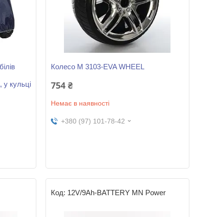
білів
Колесо M 3103-EVA WHEEL
754 ₴
 у кульці
Немає в наявності
+380 (97) 101-78-42
12V/9Ah-BATTERY MN Power