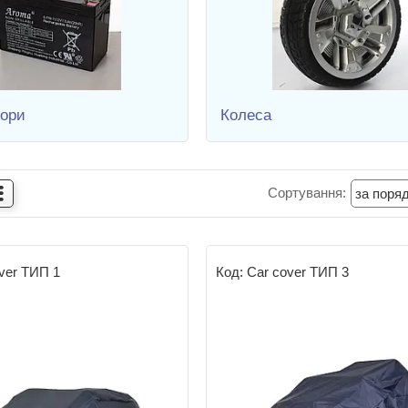
тори
Колеса
ver ТИП 1
Car cover ТИП 3