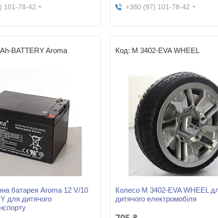
) 101-78-42
+380 (97) 101-78-42
0Ah-BATTERY Aroma
M 3402-EVA WHEEL
на батарея Aroma 12 V/10
Колесо M 3402-EVA WHEEL д
Y для дитячого
дитячого електромобіля
нспорту
705 ₴