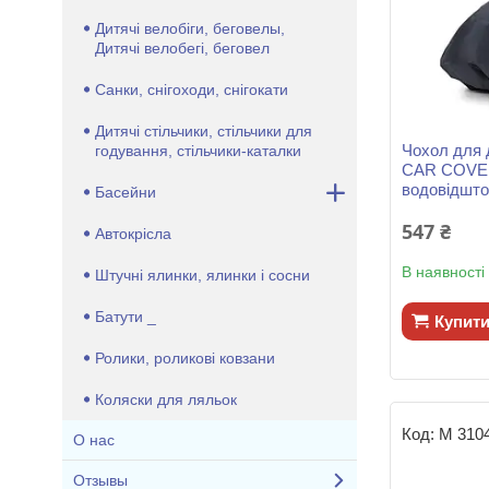
Дитячі велобіги, беговелы,
Дитячі велобегі, беговел
Санки, снігоходи, снігокати
Дитячі стільчики, стільчики для
Чохол для 
годування, стільчики-каталки
CAR COVER
водовідшто
Басейни
547 ₴
Автокрісла
В наявності
Штучні ялинки, ялинки і сосни
Батути _
Купит
Ролики, роликові ковзани
Коляски для ляльок
M 310
О нас
Отзывы