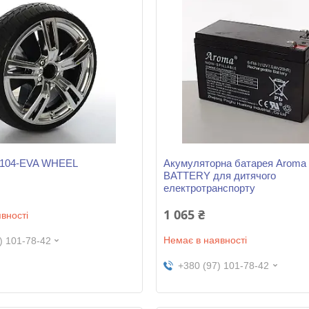
3104-EVA WHEEL
Акумуляторна батарея Aroma 
BATTERY для дитячого
електротранспорту
1 065 ₴
вності
Немає в наявності
) 101-78-42
+380 (97) 101-78-42