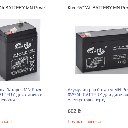
5Ah-BATTERY MN Power
6V/7Ah-BATTERY MN Po
рна батарея MN Power
Акумуляторна батарея MN Po
ATTERY для дитячого
6V/7Ah-BATTERY для дитячог
нспорту
електротранспорту
662 ₴
вності
Немає в наявності