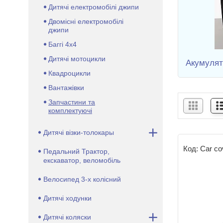
Дитячі електромобілі джипи
Двомісні електромобілі
джипи
Баггі 4х4
Дитячі мотоцикли
Акумуля
Квадроцикли
Вантажівки
Запчастини та
комплектуючі
Дитячі візки-толокары
Car co
Педальний Трактор,
екскаватор, веломобіль
Велосипед 3-х колісний
Дитячі ходунки
Дитячі коляски