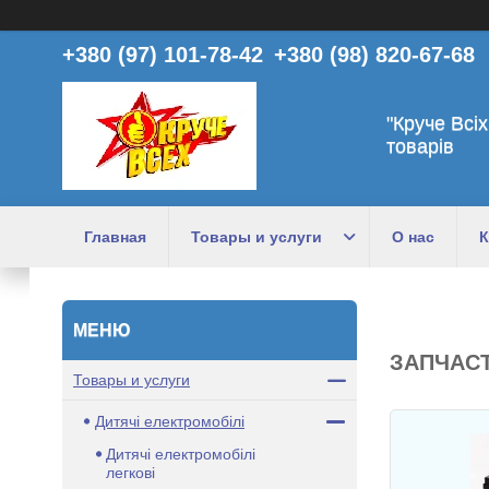
+380 (97) 101-78-42
+380 (98) 820-67-68
"Круче Всіх
товарів
Главная
Товары и услуги
О нас
К
ЗАПЧАСТ
Товары и услуги
Дитячі електромобілі
Дитячі електромобілі
легкові