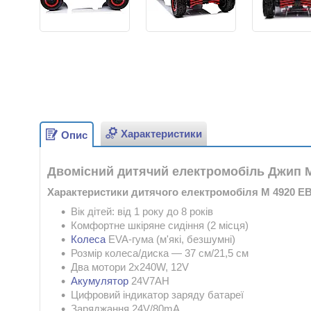
Характеристики
Опис
Двомісний дитячий електромобіль Джип M 
Характеристики дитячого електромобіля M 4920 EB
Вік дітей: від 1 року до 8 років
Комфортне шкіряне сидіння (2 місця)
Колеса
EVA-гума (м'які, безшумні)
Розмір колеса/диска — 37 см/21,5 см
Два мотори 2х240W, 12V
Акумулятор
24V7AH
Цифровий індикатор заряду батареї
Заряджання 24V/80mA