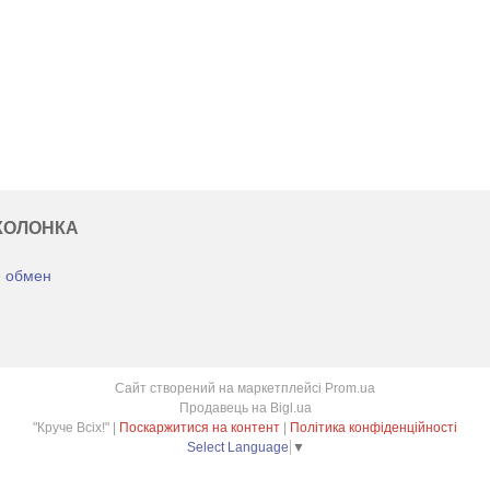
КОЛОНКА
- обмен
Сайт створений на маркетплейсі
Prom.ua
Продавець на Bigl.ua
"Круче Всіх!" |
Поскаржитися на контент
|
Політика конфіденційності
Select Language
▼