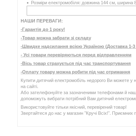
Розміри електромобіля: довжина 144 см, ширина 8
НАШИ ПЕРЕВАГИ:
-Гарантія до 1 року!
-Товар можна забрати зі складу
-Швидке надсилання всією Україною (Доставка 1-3 
- Усі товари перевіряються перед відправленням
-Вісь товар страхується під час транспортування
-Оплату товару можна робити під час отримання
Купити дитячий електромобіль недорого Ви можете у н
на сайті.
Або зателефонуйте за зазначеними телефонами й наш
допоможуть вибрати потрібний Вам дитячий електромо
Використовуйте тільки якісний, перевірений товар!
Звертайтеся до нас у магазин "Кручі Всіх!". Приємних 