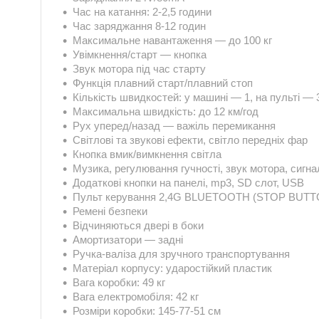
Час на катання: 2-2,5 години
Час заряджання 8-12 годин
Максимальне навантаження — до 100 кг
Увімкнення/старт — кнопка
Звук мотора під час старту
Функція плавний старт/плавний стоп
Кількість швидкостей: у машині — 1, на пульті — 
Максимальна швидкість: до 12 км/год
Рух уперед/назад — важіль перемикання
Світлові та звукові ефекти, світло передніх фар
Кнопка вмик/вимкнення світла
Музика, регулювання гучності, звук мотора, сигна
Додаткові кнопки на панелі, mp3, SD слот, USB
Пульт керування 2,4G BLUETOOTH (STOP BUTTON)
Ремені безпеки
Відчиняються двері в боки
Амортизатори — задні
Ручка-валіза для зручного транспортування
Матеріал корпусу: ударостійкий пластик
Вага коробки: 49 кг
Вага електромобіля: 42 кг
Розміри коробки: 145-77-51 см