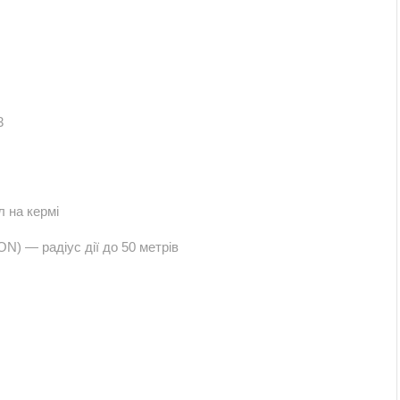
3
л на кермі
 — радіус дії до 50 метрів