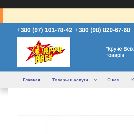
+380 (97) 101-78-42
+380 (98) 820-67-68
"Круче Всіх
товарів
Главная
Товары и услуги
О нас
К