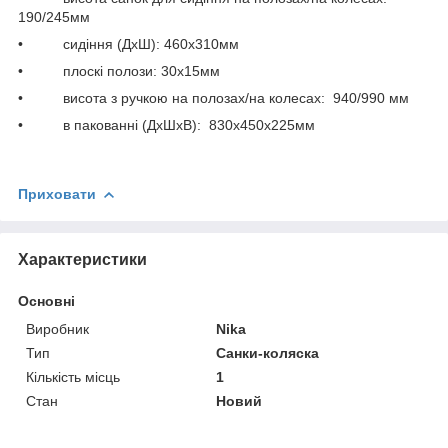
190/245мм
• сидіння (ДхШ): 460х310мм
• плоскі полози: 30х15мм
• висота з ручкою на полозах/на колесах: 940/990 мм
• в пакованні (ДхШхВ): 830х450х225мм
Приховати
Характеристики
Основні
Виробник
Nika
Тип
Санки-коляска
Кількість місць
1
Стан
Новий