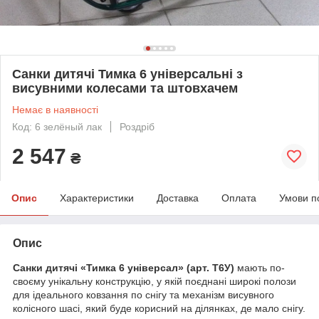
Санки дитячі Тимка 6 універсальні з
висувними колесами та штовхачем
Немає в наявності
Код: 6 зелёный лак
Роздріб
2 547
₴
Опис
Характеристики
Доставка
Оплата
Умови п
Опис
Санки дитячі «Тимка 6 універсал» (арт. Т6У)
мають по-
своєму унікальну конструкцію, у якій поєднані широкі полози
для ідеального ковзання по снігу та механізм висувного
колісного шасі, який буде корисний на ділянках, де мало снігу.