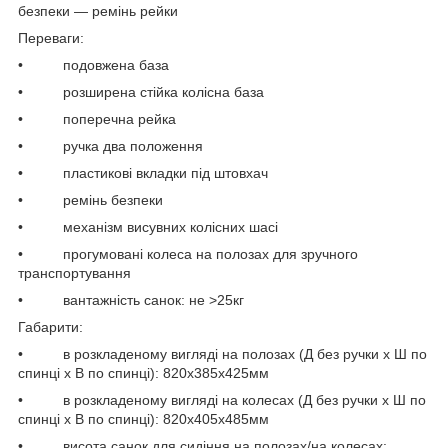
безпеки — ремінь рейки
Переваги:
• подовжена база
• розширена стійка колісна база
• поперечна рейка
• ручка два положення
• пластикові вкладки під штовхач
• ремінь безпеки
• механізм висувних колісних шасі
• прогумовані колеса на полозах для зручного
транспортування
• вантажність санок: не >25кг
Габарити:
• в розкладеному вигляді на полозах (Д без ручки х Ш по
спинці х В по спинці): 820х385х425мм
• в розкладеному вигляді на колесах (Д без ручки х Ш по
спинці х В по спинці): 820х405х485мм
• висота санок для сидіння на полозах/на колесах: