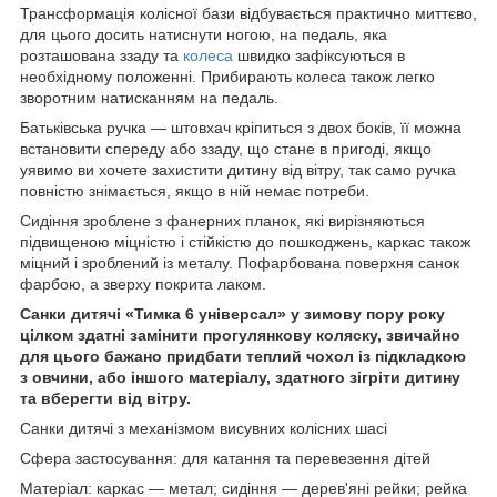
Трансформація колісної бази відбувається практично миттєво,
для цього досить натиснути ногою, на педаль, яка
розташована ззаду та
колеса
швидко зафіксуються в
необхідному положенні. Прибирають колеса також легко
зворотним натисканням на педаль.
Батьківська ручка — штовхач кріпиться з двох боків, її можна
встановити спереду або ззаду, що стане в пригоді, якщо
уявимо ви хочете захистити дитину від вітру, так само ручка
повністю знімається, якщо в ній немає потреби.
Сидіння зроблене з фанерних планок, які вирізняються
підвищеною міцністю і стійкістю до пошкоджень, каркас також
міцний і зроблений із металу. Пофарбована поверхня санок
фарбою, а зверху покрита лаком.
Санки дитячі «Тимка 6 універсал» у зимову пору року
цілком здатні замінити прогулянкову коляску, звичайно
для цього бажано придбати теплий чохол із підкладкою
з овчини, або іншого матеріалу, здатного зігріти дитину
та вберегти від вітру.
Санки дитячі з механізмом висувних колісних шасі
Сфера застосування: для катання та перевезення дітей
Матеріал: каркас — метал; сидіння — дерев'яні рейки; рейка