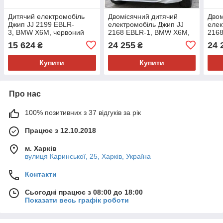
Дитячий електромобіль
Двомісячний дитячий
Двом
Джип JJ 2199 EBLR-
електромобіль Джип JJ
елек
3, BMW X6M, червоний
2168 EBLR-1, BMW X6M,
216
білий
чор
15 624
24 255
24 
₴
₴
Купити
Купити
Про нас
100% позитивних з 37 відгуків за рік
Працює з 12.10.2018
м. Харків
вулиця Каринської, 25, Харків, Україна
Контакти
Сьогодні працює з 08:00 до 18:00
Показати весь графік роботи