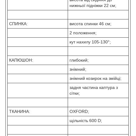
нижньої підніжки 22 см;
СПИНКА:
висота спинки 46 см;
2 положення;
кут нахилу 105-130°;
КАПЮШОН:
глибокий;
знімний;
знімний козирок на змійці;
задня частина каптура з
сітки;
ТКАНИНА:
OXFORD;
щільність 600 D;