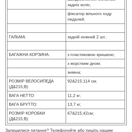
задніх коліс;
фіксатор вільного ходу
педалей;
ГАЛЬМА:
задній ножний 2 шт.;
БАГАЖНА КОРЗИНА:
з пластиковою кришкою;
з жорстким дном;
знімна;
РОЗМІР ВЕЛОСИПЕДА
92&215;114 см;
(Д&215;В):
ВАГА НЕТТО:
11,2 кг;
ВАГА БРУТТО:
13,7 кг;
РОЗМІР КОРОБКИ
67&215;42см;
(Д&215;В):
Залишилися питання? Телефонуйте або пишіть нашим