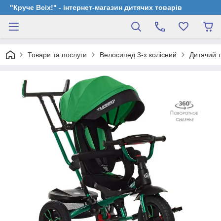
"Круче Всіх!" - інтернет-магазин дитячих товарів
Товари та послуги
Велосипед 3-х колісний
Дитячий 