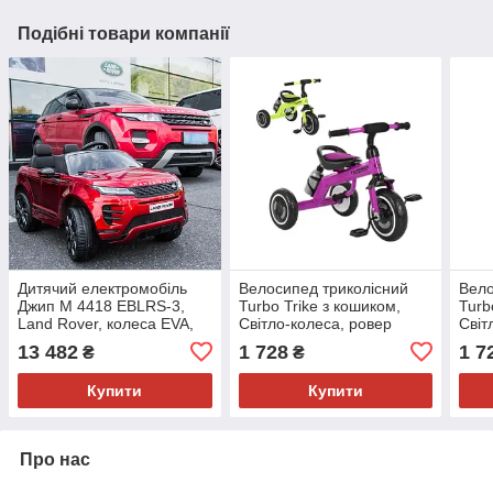
Подібні товари компанії
Дитячий електромобіль
Велосипед триколісний
Вело
Джип M 4418 EBLRS-3,
Turbo Trike з кошиком,
Turb
Land Rover, колеса EVA,
Світло-колеса, ровер
Світ
шкіряне сидіння, червоний
13 482
1 728
1 7
₴
₴
лак
Купити
Купити
Про нас