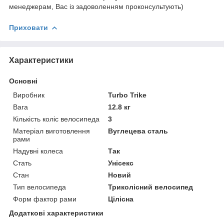
менеджерам, Вас із задоволенням проконсультують)
Приховати
Характеристики
Основні
Виробник
Turbo Trike
Вага
12.8 кг
Кількість коліс велосипеда
3
Матеріал виготовлення
Вуглецева сталь
рами
Надувні колеса
Так
Стать
Унісекс
Стан
Новий
Тип велосипеда
Триколісний велосипед
Форм фактор рами
Цілісна
Додаткові характеристики