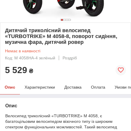
Дитячий триколісний велосипед
«TURBOTRIKE» M 4058-8, поворот сидіння,
музична фара, дитячий ровер
Немає в наявності
Код: M 4058HA-4 зелёный
Роздріб
5 529
₴
Опис
Характеристики
Доставка
Оплата
Умови п
Опис
Велосипед триколісний «TURBOTRIKE» M 4058, є
багатоцільовим велосипедом візочного типу із широким
спектром функціональних можливостей. Такий велосипед