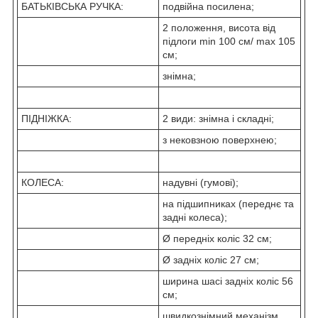
БАТЬКІВСЬКА РУЧКА:
подвійна посилена;
2 положення, висота від
підлоги min 100 см/ max 105
см;
знімна;
ПІДНІЖКА:
2 види: знімна і складні;
з нековзною поверхнею;
КОЛЕСА:
надувні (гумові);
на підшипниках (переднє та
задні колеса);
Ø передніх коліс 32 см;
Ø задніх коліс 27 см;
ширина шасі задніх коліс 56
см;
швидкознімний механізм