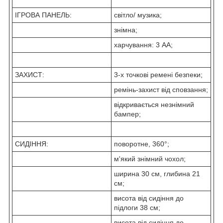
ІГРОВА ПАНЕЛЬ:
світло/ музика;
знімна;
харчування: 3 АА;
ЗАХИСТ:
3-х точкові ремені безпеки;
ремінь-захист від сповзання;
відкривається незнімний
бампер;
СИДІННЯ:
поворотне, 360°;
м'який знімний чохол;
ширина 30 см, глибина 21
см;
висота від сидіння до
підлоги 38 см;
висота від сидіння до