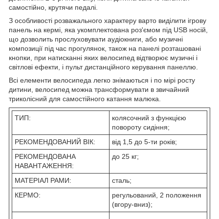
самостійно, крутячи педалі.
З особливості розважального характеру варто виділити ігрову
панель на кермі, яка укомплектована роз'ємом під USB носій,
що дозволить прослуховувати аудіокниги, або музичні
композиції під час прогулянок, також на панелі розташовані
кнопки, при натисканні яких велосипед відтворює музичні і
світлові ефекти, і пульт дистанційного керування панеллю.
Всі елементи велосипеда легко знімаються і по мірі росту
дитини, велосипед можна трансформувати в звичайний
триколісний для самостійного катання малюка.
ТИП:
колясочний з функцією
повороту сидіння;
РЕКОМЕНДОВАНИЙ ВІК:
від 1,5 до 5-ти років;
РЕКОМЕНДОВАНА
до 25 кг;
НАВАНТАЖЕННЯ:
МАТЕРІАЛ РАМИ:
сталь;
КЕРМО:
регульований, 2 положення
(вгору-вниз);