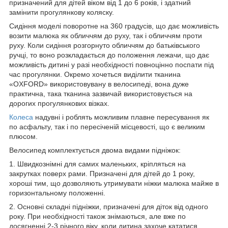
призначений для дітей віком від 1 до 6 років, і здатний
замінити прогулянкову коляску.
Сидіння моделі поворотне на 360 градусів, що дає можливість
возити малюка як обличчям до руху, так і обличчям проти
руху. Коли сидіння розгорнуто обличчям до батьківського
ручці, то воно розкладається до положення лежачи, що дає
можливість дитині у разі необхідності повноцінно поспати під
час прогулянки. Окремо хочеться виділити тканина
«OXFORD» використовувану в велосипеді, вона дуже
практична, така тканина зазвичай використовується на
дорогих прогулянкових візках.
Колеса
надувні і роблять можливим плавне пересування як
по асфальту, так і по пересіченій місцевості, що є великим
плюсом.
Велосипед комплектується двома видами підніжок:
1. Швидкознімні для самих маленьких, кріпляться на
закрутках поверх рами. Призначені для дітей до 1 року,
хороші тим, що дозволяють утримувати ніжки малюка майже в
горизонтальному положенні.
2. Основні складні підніжки, призначені для діток від одного
року. При необхідності також знімаються, але вже по
досягненні 2-3 річного віку, коли дитина захоче кататися