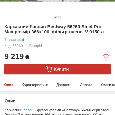
Каркасний басейн Bestway 56260 Steel Pro
Max розмір 366х100, фільтр-насос, V 9150 л
В наявності
Код: 56260
Роздріб
9 219
₴
Купити
Опис
Характеристики
Доставка
Оплата
Умови п
Опис
Каркасний
басейн
круглої форми «Bestway» 56260 серії Steel
Pro MaxTM має розмір 366 см у діаметрі та висоту 100 см.