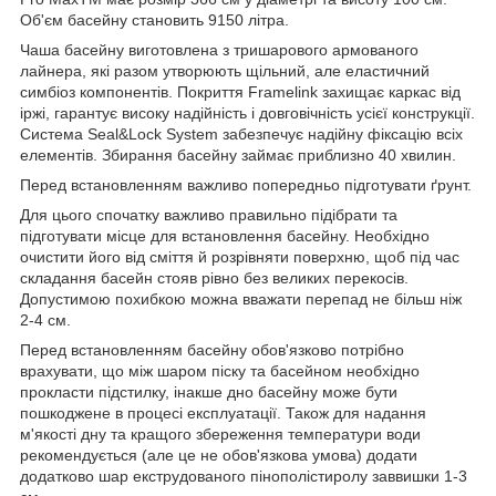
Об'єм басейну становить 9150 літра.
Чаша басейну виготовлена з тришарового армованого
лайнера, які разом утворюють щільний, але еластичний
симбіоз компонентів. Покриття Framelink захищає каркас від
іржі, гарантує високу надійність і довговічність усієї конструкції.
Система Seal&Lock System забезпечує надійну фіксацію всіх
елементів. Збирання басейну займає приблизно 40 хвилин.
Перед встановленням важливо попередньо підготувати ґрунт.
Для цього спочатку важливо правильно підібрати та
підготувати місце для встановлення басейну. Необхідно
очистити його від сміття й розрівняти поверхню, щоб під час
складання басейн стояв рівно без великих перекосів.
Допустимою похибкою можна вважати перепад не більш ніж
2-4 см.
Перед встановленням басейну обов'язково потрібно
врахувати, що між шаром піску та басейном необхідно
прокласти підстилку, інакше дно басейну може бути
пошкоджене в процесі експлуатації. Також для надання
м'якості дну та кращого збереження температури води
рекомендується (але це не обов'язкова умова) додати
додатково шар екструдованого пінополістиролу заввишки 1-3