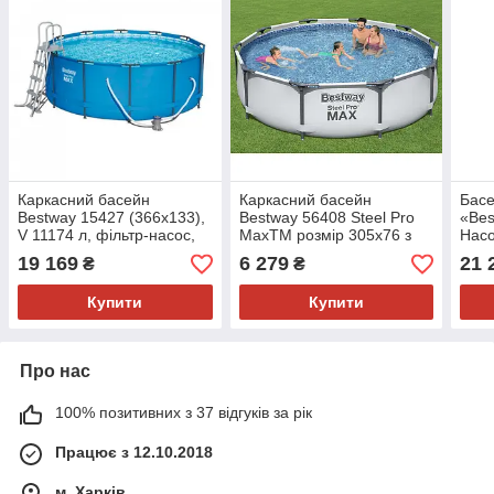
Каркасний басейн
Каркасний басейн
Басе
Bestway 15427 (366х133),
Bestway 56408 Steel Pro
«Bes
V 11174 л, фільтр-насос,
MaxTM розмір 305х76 з
Насо
сходи
картриджем і фільтром, V
Powe
19 169
6 279
21 
₴
₴
4678 л
100 
Купити
Купити
Про нас
100% позитивних з 37 відгуків за рік
Працює з 12.10.2018
м. Харків