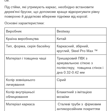
см.
Під стійки, які утримують каркас, необхідно встановити
дерев'яні бруски, що допоможе краще відкоригувати рівну
поверхню й додатково вбереже підніжки від корозії.
Основні характеристики:
Виробник
Bestway
Країна виробництва
Китай
Тип, форма, серія басейну
Каркасний, збірний,
круглий, Steel Pro Max ™
Матеріал і товщина чаші
Тришаровий ПВХ з
армувальною сіткою з
поліестеру, товщина стінок і
дна 0.32-0.42 мм
Колір зовнішнього
Сірий
личкування
Колір внутрішньої
Блакитний з імітацією
облицювання
мозаїки
Матеріал каркаса
Сталеві труби з фірмовим
антикорозійним покриттям