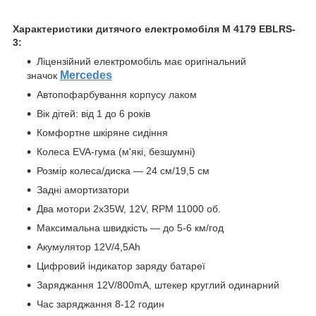
Характеристики дитячого електромобіля M 4179 EBLRS-
3:
Ліцензійний електромобіль має оригінальний
Mercedes
значок
Автопофарбування корпусу лаком
Вік дітей: від 1 до 6 років
Комфортне шкіряне сидіння
Колеса EVA-гума (м'які, безшумні)
Розмір колеса/диска — 24 см/19,5 см
Задні амортизатори
Два мотори 2х35W, 12V, RPM 11000 об.
Максимальна швидкість — до 5-6 км/год
Акумулятор 12V/4,5Аh
Цифровий індикатор заряду батареї
Заряджання 12V/800mА, штекер круглий одинарний
Час заряджання 8-12 годин