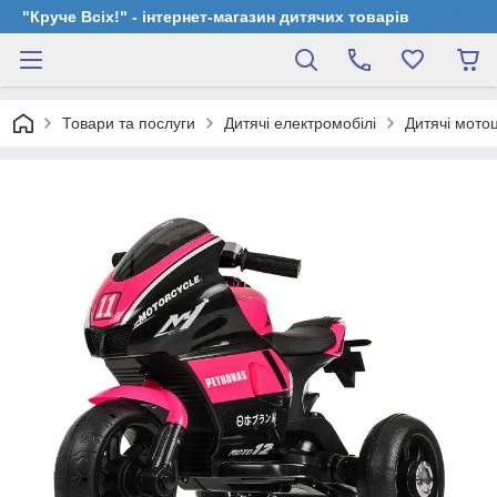
"Круче Всіх!" - інтернет-магазин дитячих товарів
Товари та послуги
Дитячі електромобілі
Дитячі мото