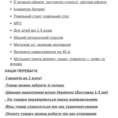
Є музичні ефекти, регулятор гучності, світлові ефекти
Індикатор батареї
Повільний старт, повільний стоп
MP3
Для дітей від 1-5 років
Міцний нетоксичний пластик
Металеві осі, кермове керування
Витримує навантаження до 40 кг
Мотоцикл їздить вперед, назад, повороти — вліво та
вправо
НАШИ ПЕРЕВАГИ:
-Гарантія до 1 року!
-Товар можна забрати зі складу
-Швидке надсилання всією Україною (Доставка 1-3 дні)
- Усі товари перевіряються перед відправленням
-Вісь товар страхується під час транспортування
-Оплату товару можна робити під час отримання