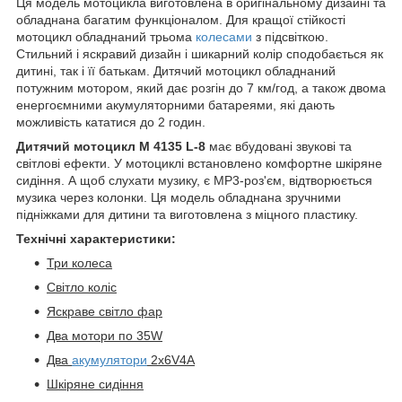
Ця модель мотоцикла виготовлена в оригінальному дизайні та
обладнана багатим функціоналом. Для кращої стійкості
мотоцикл обладнаний трьома
колесами
з підсвіткою.
Стильний і яскравий дизайн і шикарний колір сподобається як
дитині, так і її батькам. Дитячий мотоцикл обладнаний
потужним мотором, який дає розгін до 7 км/год, а також двома
енергоємними акумуляторними батареями, які дають
можливість кататися до 2 годин.
Дитячий мотоцикл M 4135 L-8
має вбудовані звукові та
світлові ефекти. У мотоциклі встановлено комфортне шкіряне
сидіння. А щоб слухати музику, є MP3-роз'єм, відтворюється
музика через колонки. Ця модель обладнана зручними
підніжками для дитини та виготовлена з міцного пластику.
Технічні характеристики:
Три колеса
Світло коліс
Яскраве світло фар
Два мотори по 35W
Два
акумулятори
2х6V4A
Шкіряне сидіння