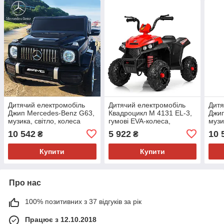
Дитячий електромобіль
Дитячий електромобіль
Дитя
Джип Mercedes-Benz G63,
Квадроцикл M 4131 EL-3,
Джип
музика, світло, колеса
гумові EVA-колеса,
музи
EVA, сидіння шкіра, M
амортизатори, дитячий
EVA,
10 542
5 922
10 
₴
₴
4214 EBLR-2 чорний
квадроцикл, червоний
4214
Купити
Купити
Про нас
100% позитивних з 37 відгуків за рік
Працює з 12.10.2018