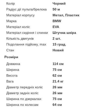
Колір
Чорний
Радіус дії пульта/брелока
50 м
Матеріал корпусу
Метал, Пластик
Марка
BMW
Матеріал коліс
EVA
Матеріал сидіння і спинки
Штучна шкіра
Кількість двигунів
2 шт.
Подолання підйому, max
15 град.
Стан
Новий
Розміри
Довжина
114 см
Ширина
75 см
Висота
62 см
Вага
21.4 кг
Діаметр передніх коліс
26 мм
Діаметр задніх коліс
26 мм
Ширина по дзеркалах
75 см
Ширина по колесам
64 см