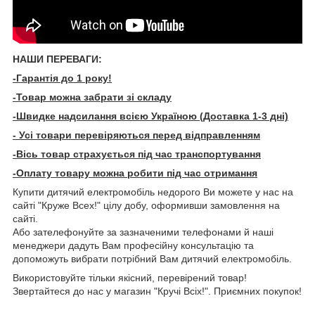
НАШИ ПЕРЕВАГИ:
-Гарантія до 1 року!
-Товар можна забрати зі складу
-Швидке надсилання всією Україною (Доставка 1-3 дні)
- Усі товари перевіряються перед відправленням
-Вісь товар страхується під час транспортування
-Оплату товару можна робити під час отримання
Купити дитячий електромобіль недорого Ви можете у нас на
сайті "Круже Всех!" цілу добу, оформивши замовлення на
сайті.
Або зателефонуйте за зазначеними телефонами й наші
менеджери дадуть Вам професійну консультацію та
допоможуть вибрати потрібний Вам дитячий електромобіль.
Використовуйте тільки якісний, перевірений товар!
Звертайтеся до нас у магазин "Кручі Всіх!". Приємних покупок!