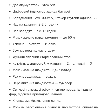
Два акумулятори 2х6V/7Аh
Цифровий індикатор заряду батареї
Заряджання 12V/1000mА, штекер круглий одинарний
Час на катання: 2-2,5 години
Час заряджання 8-12 годин
Максимальне навантаження — до 50 кг
Увімкнення/старт — кнопка
Звук мотора під час старту
Функція плавний старт/плавний стоп
Кількість швидкостей: у машині — 2, на пульті — 3
Максимальна швидкість: 2,5-7 км/год
Рух уперед/назад — важіль
Перемикання швидкостей — тумблер
Світлові та звукові ефекти, світло передніх і задніх
фар, підсвітка приладової панелі
Кнопка вмик/вимкнення світла
Музика, регулювання гучності, звук мотора, сигнал на