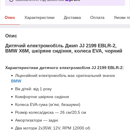
Опис
Характеристики
Доставка
Оплата
Умови п
Опис
Дитячий електромобіль Джип JJ 2199 EBLR-2,
BMW X6M, шкіряне сидіння, колеса EVA, чорний
Характеристики дитячого електромобіля JJ 2199 EBLR-2:
Ліцензійний електромобіль має оригінальний значок
BMW
Вік дітей: від 1 року
Комфортне шкіряне сидіння
Колеса EVA-гума (м'які, безшумні)
Розмір колеса/диска — 26 см/20,5 см
Амортизатори — задні
Два мотори 2х35W, 12V, RPM 12000 об.