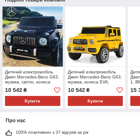
Дитячий електромобіль
Дитячий електромобіль
Дитя
Джип Mercedes-Benz G63,
Джип Mercedes-Benz G63,
Джип
музика, світло, колеса
музика, колеса EVA,
1, B
EVA, сидіння шкіра, M
шкіряне сидіння, M 4214
сиді
10 542
10 542
15 
₴
₴
4214 EBLR-2 чорний
EBLR-6 жовтий
Купити
Купити
Про нас
100% позитивних з 37 відгуків за рік