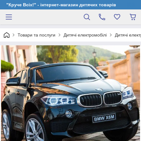
"Круче Всіх!" - інтернет-магазин дитячих товарів
Товари та послуги
Дитячі електромобілі
Дитячі елек