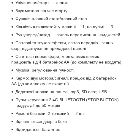
Увімкнення/старт — кнопка
Звук мотора під час старту
Функція плавний старт/плавний стоп
Кількість швидкостей: у машині — 1, на пульті — 3
Рух уперед/назад — важіль перемикання швидкостей
Світлові та звукові ефекти, світло передніх і задніх
фар, підсвічування приладової панелі
Світяться верхні фари, кнопка вмик./вимик. —
працюють від 4 батарейок АА (до комплекту не входять)
Музика, регулювання гучності
Кермо: звук мотора/сигнал, працює від 2 батарейок
АА (до комплекту не входять)
Додаткові кнопки на панелі, mp3, SD слот, USB
Пульт керування 2,4G BLUETOOTH (STOP BUTTON)
— радіус дії до 50 метрів
Ремені безпеки: 2-точковий — 2 шт.
Відчиняються двері в боки
Відкидається багажник