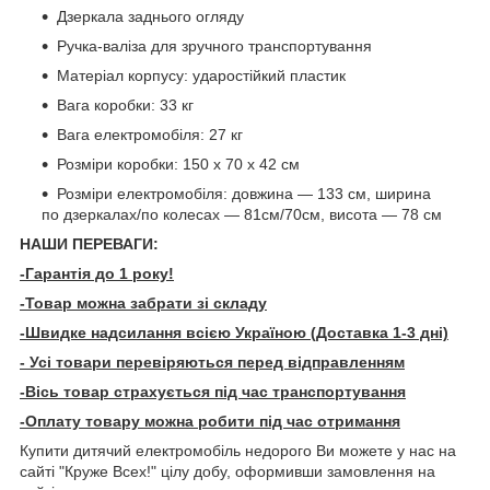
Дзеркала заднього огляду
Ручка-валіза для зручного транспортування
Матеріал корпусу: ударостійкий пластик
Вага коробки: 33 кг
Вага електромобіля: 27 кг
Розміри коробки: 150 х 70 х 42 см
Розміри електромобіля: довжина — 133 см, ширина
по дзеркалах/по колесах — 81см/70см, висота — 78 см
НАШИ ПЕРЕВАГИ:
-Гарантія до 1 року!
-Товар можна забрати зі складу
-Швидке надсилання всією Україною (Доставка 1-3 дні)
- Усі товари перевіряються перед відправленням
-Вісь товар страхується під час транспортування
-Оплату товару можна робити під час отримання
Купити дитячий електромобіль недорого Ви можете у нас на
сайті "Круже Всех!" цілу добу, оформивши замовлення на