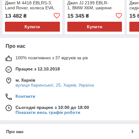
Джип M 4418 EBLRS-3,
Джип JJ 2199 EBLR-
Джи
Land Rover, колеса EVA,
1, BMW X6M, шкіряне
сиді
шкіряне сидіння, червоний
сидіння, колеса EVA, білий
2199
13 482
15 345
15 
₴
₴
лак
Купити
Купити
Про нас
100% позитивних з 37 відгуків за рік
Працює з 12.10.2018
м. Харків
вулиця Каринської, 25, Харків, Україна
Контакти
Сьогодні працює з 10:00 до 18:00
Показати весь графік роботи
Про нас