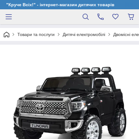
"Круче Всіх!" - інтернет-магазин дитячих товарів
Товари та послуги
Дитячі електромобілі
Двомісні ел