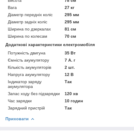
Висота
78 см
Вага
27 кг
Діаметр передніх коліс
295 мм
Діаметр задніх коліс
295 мм
Ширина по дзеркалах
81 см
Ширина по колесам
70 см
Додаткові характеристики електромобіля
Потужність двигуна
35 Вт
Ємність акумулятору
7 А. г
Кількість акумуляторів
2 шт.
Напруга акумулятору
12 В
Індикатор заряду
Так
акумулятора
Запас ходу без підзарядки
120 хв
Час зарядки
10 годин
Зарядний пристрій
Так
Приховати